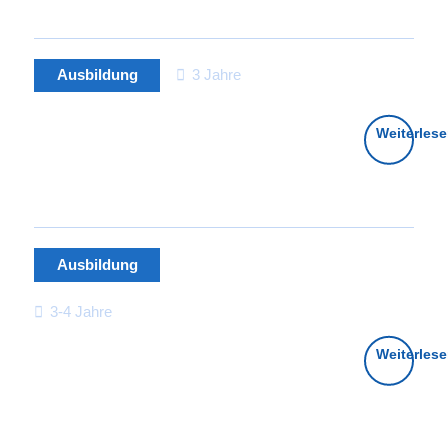
Ausbildung
3 Jahre
Ausbildung zum
Weiterles
Oberflächenbeschichter
(m/w/d)
Ausbildung
3-4 Jahre
Ausbildung
Weiterles
zum
Chemielaborant
(m/w/d)