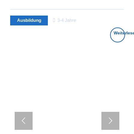
Ausbildung
3-4 Jahre
Konstruktionsmechaniker
Weiterles
(m/w/d)