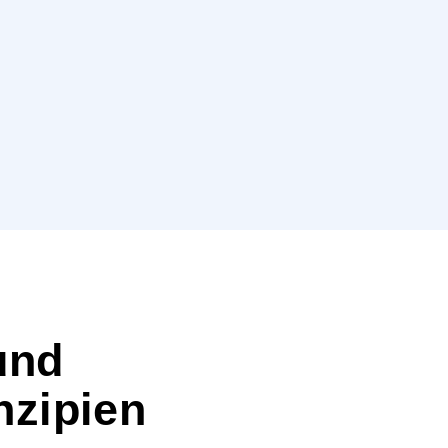
und
nzipien