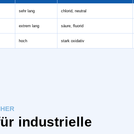
sehr lang
chlorid, neutral
extrem lang
säure, fluorid
hoch
stark oxidativ
CHER
r industrielle