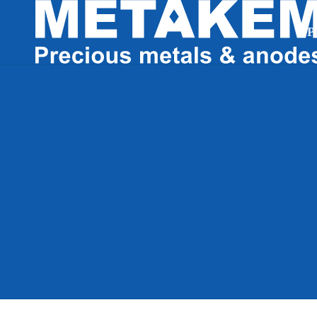
P
Startseite
>
Produkte
>
Anoden
Galvanische
elektrochem
Prozesse