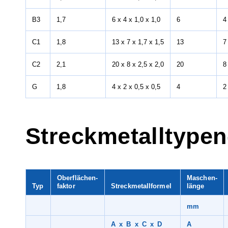
B3
1,7
6 x 4 x 1,0 x 1,0
6
4
C1
1,8
13 x 7 x 1,7 x 1,5
13
7
C2
2,1
20 x 8 x 2,5 x 2,0
20
8
G
1,8
4 x 2 x 0,5 x 0,5
4
2
Streckmetalltypen
Oberflächen-
Maschen-
Typ
faktor
Streckmetall­formel
länge
mm
A x B x C x D
A