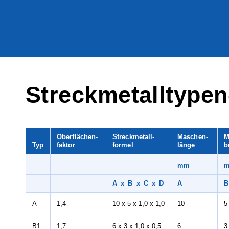
Streckmetalltypen
Oberflächen-
Streckmetall­
Maschen-
M
Typ
faktor
formel
länge
b
mm
A x B x C x D
A
B
A
1,4
10 x 5 x 1,0 x 1,0
10
5
B1
1,7
6 x 3 x 1,0 x 0,5
6
3