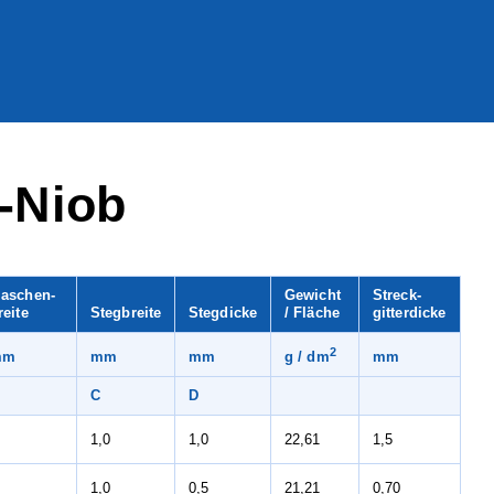
-Niob
aschen-
Gewicht
Streck-
reite
Stegbreite
Stegdicke
/ Fläche
gitterdicke
2
mm
mm
mm
mm
g / dm
C
D
1,0
1,0
22,61
1,5
1,0
0,5
21,21
0,70