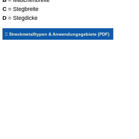
B
= Maschenbreite
C
= Stegbreite
D
= Stegdicke
Streckmetalltypen & Anwendungsgebiete (PDF)