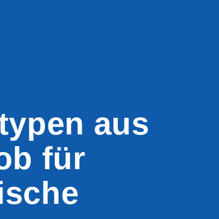
ltypen aus
ob für
ische