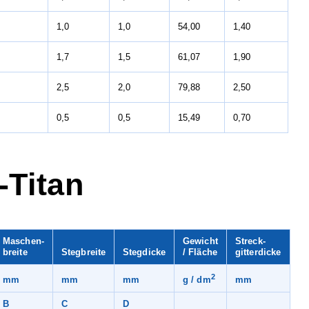
1,0
1,0
54,00
1,40
1,7
1,5
61,07
1,90
2,5
2,0
79,88
2,50
0,5
0,5
15,49
0,70
-Titan
Maschen-
Gewicht
Streck-
breite
Stegbreite
Stegdicke
/ Fläche
gitterdicke
2
mm
mm
mm
mm
g / dm
B
C
D